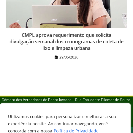
CMPL aprova requerimento que solicita
divulgação semanal dos cronogramas de coleta de
lixo e limpeza urbana
29/05/2026
Câmara dos Vereadores de Pedra lavrada – Rua Estudante Eliomar de Souza,
Rua Heliomar Cordeiro Souza, 105, Pedra Lavrada – PB, 58180-000
Utilizamos cookies para personalizar e melhorar a sua
Disque-Câmara de Pedra Lavrada: 3375 – 4460, das 8h às 12h
experiência no site. Ao continuar navegando, você
Atendimento presencial: das 8h às 12h
concorda com a nossa
Política de Privacidade